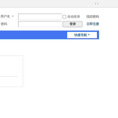
切
换
用户名
自动登录
找回密码
到
宽
密码
立即注册
登录
版
快捷导航