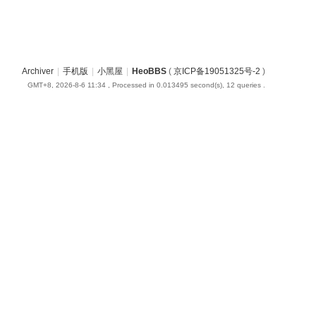
Archiver
|
手机版
|
小黑屋
|
HeoBBS
(
京ICP备19051325号-2
)
GMT+8, 2026-8-6 11:34
, Processed in 0.013495 second(s), 12 queries .