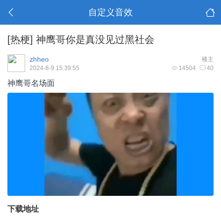
自定义音效
[热梗]
神鹰哥你是真没见过黑社会
zhheo
楼主
2024-8-9 15:39:55
14504
40
神鹰哥名场面
下载地址