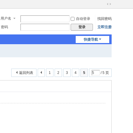
切
换
用户名
自动登录
找回密码
到
宽
密码
立即注册
登录
版
快捷导航
返回列表
1
2
3
4
5
/ 5 页