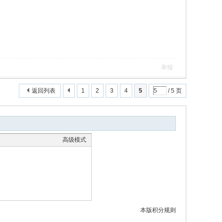
举报
返回列表
1
2
3
4
5
/ 5 页
高级模式
本版积分规则