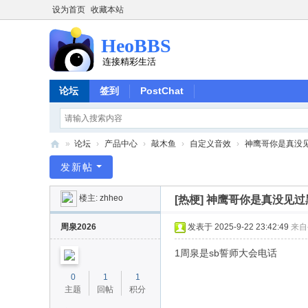
设为首页
收藏本站
论坛
签到
PostChat
»
论坛
›
产品中心
›
敲木鱼
›
自定义音效
›
神鹰哥你是真没
H
发新帖
eo
楼主:
zhheo
[热梗]
神鹰哥你是真没见过
B
B
周泉2026
发表于 2025-9-22 23:42:49
来自
S
1周泉是sb誓师大会电话
0
1
1
主题
回帖
积分